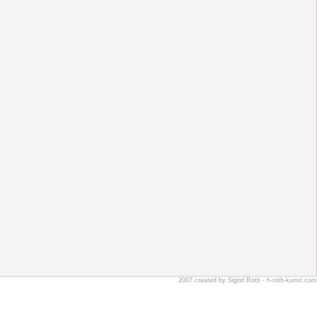
2007 created by Sigrid Roth - h-roth-kunst.com