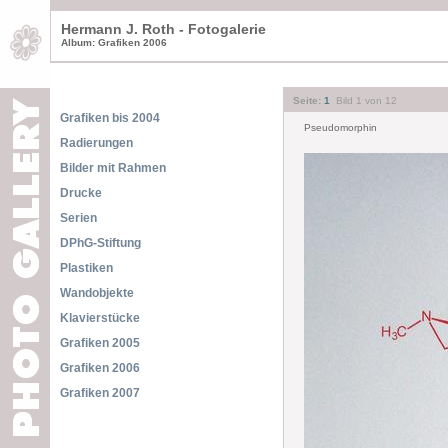
Hermann J. Roth - Fotogalerie
Album: Grafiken 2006
Seite:
1
Bild 1 von 12
Grafiken bis 2004
Pseudomorphin
Radierungen
Bilder mit Rahmen
Drucke
Serien
DPhG-Stiftung
Plastiken
Wandobjekte
Klavierstücke
Grafiken 2005
Grafiken 2006
Grafiken 2007