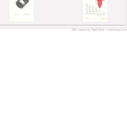
2007 created by Sigrid Roth - h-roth-kunst.com