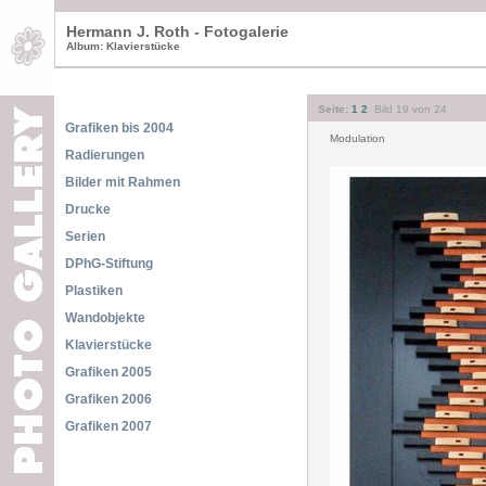
Hermann J. Roth - Fotogalerie
Album: Klavierstücke
Seite:
1
2
Bild 19 von 24
Grafiken bis 2004
Modulation
Radierungen
Bilder mit Rahmen
Drucke
Serien
DPhG-Stiftung
Plastiken
Wandobjekte
Klavierstücke
Grafiken 2005
Grafiken 2006
Grafiken 2007