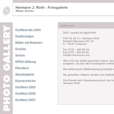
Hermann J. Roth - Fotogalerie
Album: Drucke
Impressum
Grafiken bis 2004
2007 created by Sigrid Roth
Radierungen
Prof. Dr. Dr. h.c. Hermann Roth
Friedrich-Naumann-Str. 33
Bilder mit Rahmen
D - 76187 Karlsruhe
Drucke
Fon 0721 - 400 96 93
Fax 0721 - 400 96 94
Serien
info@h-roth-kunst.com
Wenn Sie ein Objekt gefunden haben, das I
DPhG-Stiftung
aufgeben. Da fast alle Kunstobjekte Unikat
Plastiken
Die elektronische Bildbearbeitung bedingt
Wandobjekte
Die gekauften Objekte werden zum Selbstkos
Viel Freude beim Spaziergang durch die Ga
Klavierstücke
Hermann Roth
Grafiken 2005
Grafiken 2006
Grafiken 2007